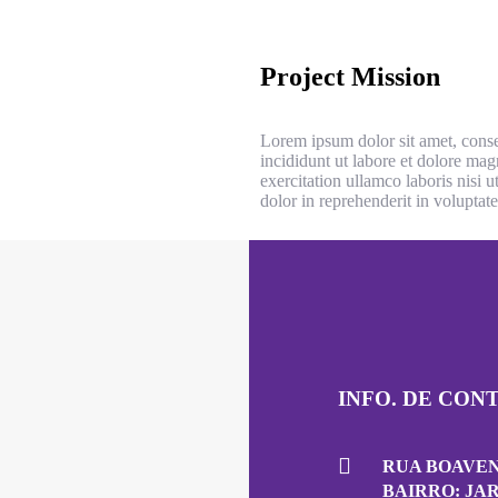
Project Mission
Lorem ipsum dolor sit amet, conse
incididunt ut labore et dolore ma
exercitation ullamco laboris nisi 
dolor in reprehenderit in voluptate 
INFO. DE CON
RUA BOAVENT
BAIRRO: JA