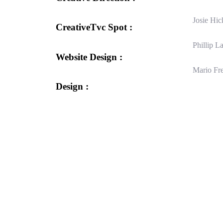
Josie Hic
CreativeTvc Spot :
Phillip L
Website Design :
Mario Fr
Design :