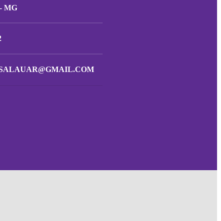
- MG
2
SALAUAR@GMAIL.COM