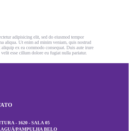
ctetur adipisicing elit, sed do eiusmod tempor
gna aliqua. Ut enim ad minim veniam, quis nostrud
ut aliquip ex ea commodo consequat. Duis aute irure
velit esse cillum dolore eu fugiat nulla pariatur.
TATO
URA - 1620 - SALA 05
RAGUÁ/PAMPULHA BELO