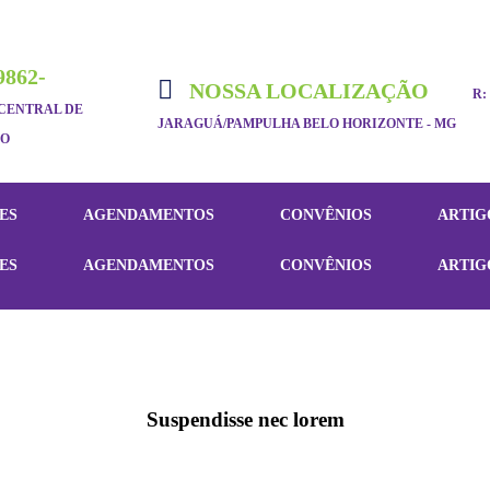
9862-
NOSSA LOCALIZAÇÃO
R:
CENTRAL DE
JARAGUÁ/PAMPULHA BELO HORIZONTE - MG
TO
ES
AGENDAMENTOS
CONVÊNIOS
ARTIG
ES
AGENDAMENTOS
CONVÊNIOS
ARTIG
Suspendisse nec lorem