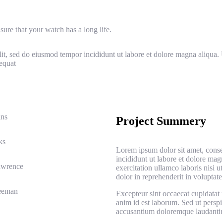
sure that your watch has a long life.
lit, sed do eiusmod tempor incididunt ut labore et dolore magna aliqua
equat
ins
Project Summery
ks
Lorem ipsum dolor sit amet, conse
incididunt ut labore et dolore ma
awrence
exercitation ullamco laboris nisi 
dolor in reprehenderit in voluptate 
eeman
Excepteur sint occaecat cupidatat 
anim id est laborum. Sed ut perspi
accusantium doloremque laudanti